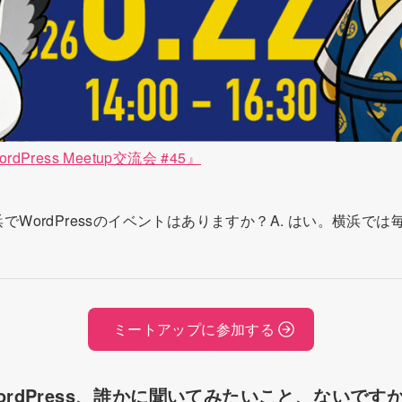
dPress Meetup交流会 #45』
浜でWordPressのイベントはありますか？A. はい。横浜では毎月
ミートアップに参加する
ordPress、誰かに聞いてみたいこと、ないです